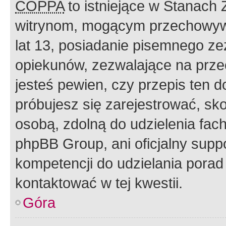
COPPA
to istniejące w Stanach
witrynom, mogącym przechowywa
lat 13, posiadanie pisemnego z
opiekunów, zezwalające na przec
jesteś pewien, czy przepis ten do
próbujesz się zarejestrować, sko
osobą, zdolną do udzielenia fac
phpBB Group, ani oficjalny supp
kompetencji do udzielania porad 
kontaktować w tej kwestii.
Góra