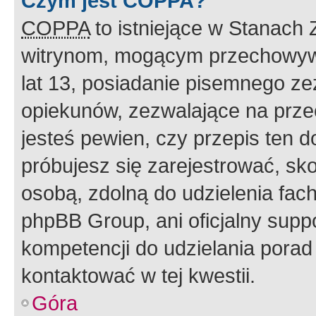
Czym jest COPPA?
COPPA
to istniejące w Stanach
witrynom, mogącym przechowywa
lat 13, posiadanie pisemnego z
opiekunów, zezwalające na przec
jesteś pewien, czy przepis ten do
próbujesz się zarejestrować, sko
osobą, zdolną do udzielenia fac
phpBB Group, ani oficjalny supp
kompetencji do udzielania porad 
kontaktować w tej kwestii.
Góra