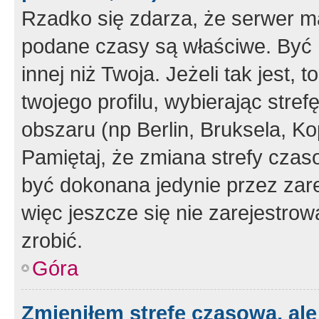
Rzadko się zdarza, że serwer m
podane czasy są właściwe. Być 
innej niż Twoja. Jeżeli tak jest,
twojego profilu, wybierając str
obszaru (np Berlin, Bruksela, Ko
Pamiętaj, że zmiana strefy czas
być dokonana jedynie przez zar
więc jeszcze się nie zarejestrow
zrobić.
Góra
Zmieniłem strefę czasową, ale