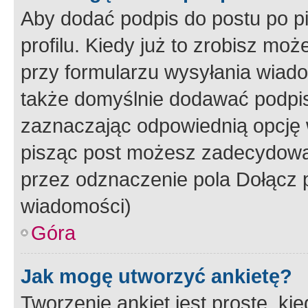
Aby dodać podpis do postu po 
profilu. Kiedy już to zrobisz m
przy formularzu wysyłania wiad
także domyślnie dodawać podpi
zaznaczając odpowiednią opcję 
pisząc post możesz zadecydowa
przez odznaczenie pola Dołącz 
wiadomości)
Góra
Jak mogę utworzyć ankietę?
Tworzenie ankiet jest proste, ki