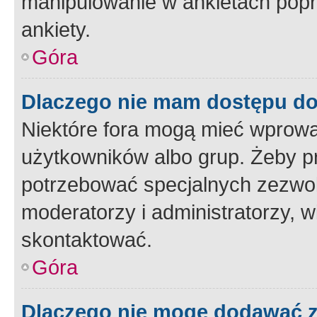
manipulowanie w ankietach popr
ankiety.
Góra
Dlaczego nie mam dostępu d
Niektóre fora mogą mieć wprowa
użytkowników albo grup. Żeby pr
potrzebować specjalnych zezwole
moderatorzy i administratorzy, w
skontaktować.
Góra
Dlaczego nie mogę dodawać 