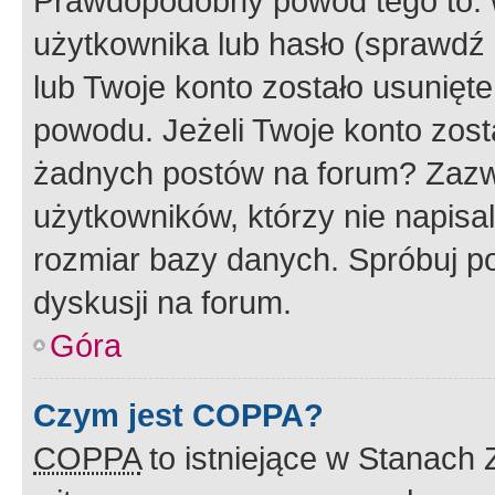
Prawdopodobny powód tego to:
użytkownika lub hasło (sprawdź e
lub Twoje konto zostało usunięte
powodu. Jeżeli Twoje konto zost
żadnych postów na forum? Zazw
użytkowników, którzy nie napisa
rozmiar bazy danych. Spróbuj po
dyskusji na forum.
Góra
Czym jest COPPA?
COPPA
to istniejące w Stanach