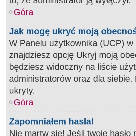
to, że administrator ją wyłączył.
Góra
Jak mogę ukryć moją obecno
W Panelu użytkownika (UCP) w 
znajdziesz opcję Ukryj moją obe
będziesz widoczny na liście użyt
administratorów oraz dla siebie.
ukryty.
Góra
Zapomniałem hasła!
Nie martw się! Jeśli twoje hasło