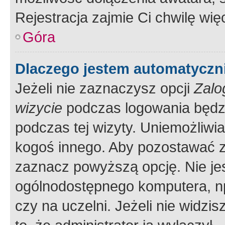
Rejestracja zajmie Ci chwilę wi
Góra
Dlaczego jestem automatycz
Jeżeli nie zaznaczysz opcji
Zalo
wizycie
podczas logowania będzi
podczas tej wizyty. Uniemożliwi
kogoś innego. Aby pozostawać 
zaznacz powyższą opcję. Nie jes
ogólnodostępnego komputera, np.
czy na uczelni. Jeżeli nie widzi