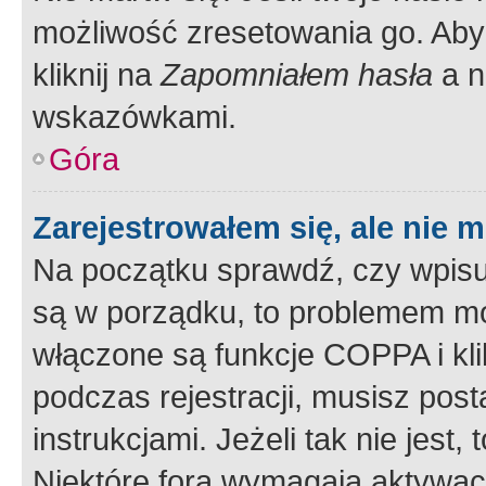
możliwość zresetowania go. Aby 
kliknij na
Zapomniałem hasła
a n
wskazówkami.
Góra
Zarejestrowałem się, ale nie 
Na początku sprawdź, czy wpisuj
są w porządku, to problemem mo
włączone są funkcje COPPA i kl
podczas rejestracji, musisz pos
instrukcjami. Jeżeli tak nie jes
Niektóre fora wymagają aktywac