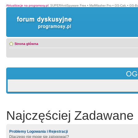
Aktualizacje na programosy.pl
:
SUPERAntiSpyware Free
•
MailWasher Pro
•
GS-Calc
•
GS-B
Strona główna
OG
Najczęściej Zadawane 
Problemy Logowania i Rejestracji
Dlaczego nie mogę się zalogować?