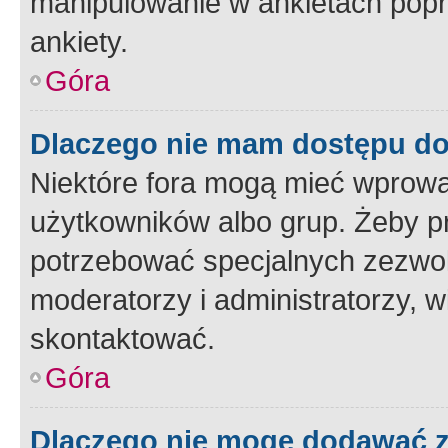
manipulowanie w ankietach popr
ankiety.
Góra
Dlaczego nie mam dostępu d
Niektóre fora mogą mieć wprowa
użytkowników albo grup. Żeby pr
potrzebować specjalnych zezwole
moderatorzy i administratorzy, w
skontaktować.
Góra
Dlaczego nie mogę dodawać 