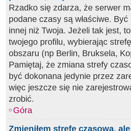
Rzadko się zdarza, że serwer m
podane czasy są właściwe. Być 
innej niż Twoja. Jeżeli tak jest,
twojego profilu, wybierając str
obszaru (np Berlin, Bruksela, Ko
Pamiętaj, że zmiana strefy czas
być dokonana jedynie przez zar
więc jeszcze się nie zarejestrow
zrobić.
Góra
Zmieniłem strefę czasową, ale