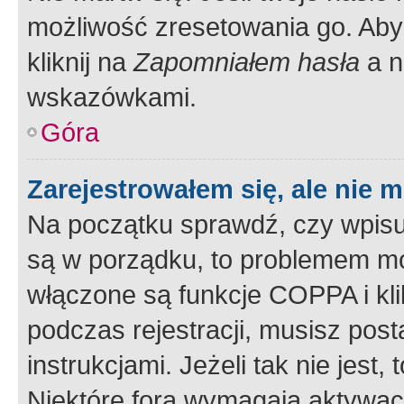
możliwość zresetowania go. Aby 
kliknij na
Zapomniałem hasła
a n
wskazówkami.
Góra
Zarejestrowałem się, ale nie 
Na początku sprawdź, czy wpisuj
są w porządku, to problemem mo
włączone są funkcje COPPA i kl
podczas rejestracji, musisz pos
instrukcjami. Jeżeli tak nie jes
Niektóre fora wymagają aktywac