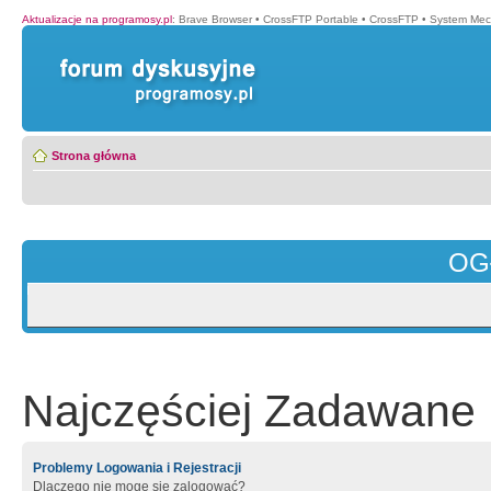
Aktualizacje na programosy.pl
:
Brave Browser
•
CrossFTP Portable
•
CrossFTP
•
System Mec
Strona główna
OG
Najczęściej Zadawane 
Problemy Logowania i Rejestracji
Dlaczego nie mogę się zalogować?