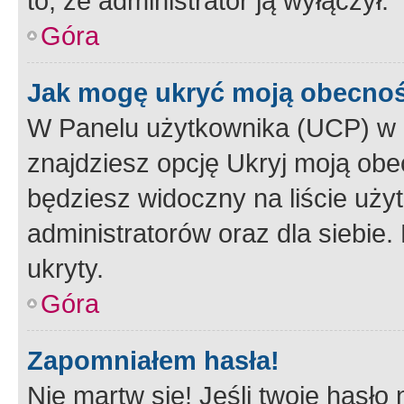
to, że administrator ją wyłączył.
Góra
Jak mogę ukryć moją obecno
W Panelu użytkownika (UCP) w 
znajdziesz opcję Ukryj moją obe
będziesz widoczny na liście użyt
administratorów oraz dla siebie.
ukryty.
Góra
Zapomniałem hasła!
Nie martw się! Jeśli twoje hasło