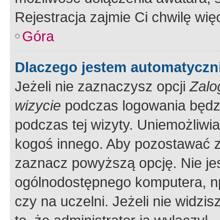
Rejestracja zajmie Ci chwilę wi
Góra
Dlaczego jestem automatycz
Jeżeli nie zaznaczysz opcji
Zalo
wizycie
podczas logowania będzi
podczas tej wizyty. Uniemożliwi
kogoś innego. Aby pozostawać 
zaznacz powyższą opcję. Nie jes
ogólnodostępnego komputera, np.
czy na uczelni. Jeżeli nie widzi