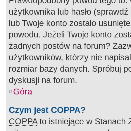
Prawdopodobny powód tego to:
użytkownika lub hasło (sprawdź e
lub Twoje konto zostało usunięte
powodu. Jeżeli Twoje konto zost
żadnych postów na forum? Zazw
użytkowników, którzy nie napisa
rozmiar bazy danych. Spróbuj po
dyskusji na forum.
Góra
Czym jest COPPA?
COPPA
to istniejące w Stanach