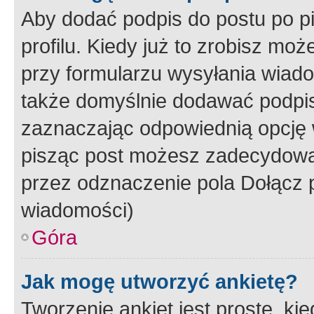
Aby dodać podpis do postu po 
profilu. Kiedy już to zrobisz m
przy formularzu wysyłania wiad
także domyślnie dodawać podpi
zaznaczając odpowiednią opcję 
pisząc post możesz zadecydowa
przez odznaczenie pola Dołącz 
wiadomości)
Góra
Jak mogę utworzyć ankietę?
Tworzenie ankiet jest proste, ki