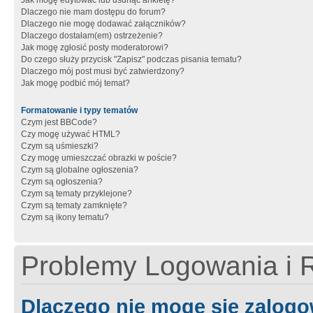
Jak mogę edytować lub usunąć ankietę?
Dlaczego nie mam dostępu do forum?
Dlaczego nie mogę dodawać załączników?
Dlaczego dostałam(em) ostrzeżenie?
Jak mogę zgłosić posty moderatorowi?
Do czego służy przycisk "Zapisz" podczas pisania tematu?
Dlaczego mój post musi być zatwierdzony?
Jak mogę podbić mój temat?
Formatowanie i typy tematów
Czym jest BBCode?
Czy mogę używać HTML?
Czym są uśmieszki?
Czy mogę umieszczać obrazki w poście?
Czym są globalne ogłoszenia?
Czym są ogłoszenia?
Czym są tematy przyklejone?
Czym są tematy zamknięte?
Czym są ikony tematu?
Problemy Logowania i R
Dlaczego nie mogę się zalog