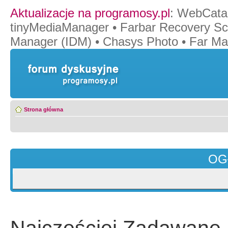
Aktualizacje na programosy.pl
:
WebCata
tinyMediaManager
•
Farbar Recovery Sc
Manager (IDM)
•
Chasys Photo
•
Far Ma
Strona główna
OG