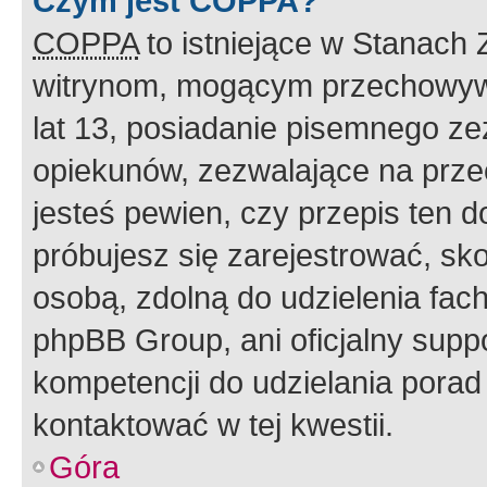
Czym jest COPPA?
COPPA
to istniejące w Stanach
witrynom, mogącym przechowywa
lat 13, posiadanie pisemnego z
opiekunów, zezwalające na przec
jesteś pewien, czy przepis ten do
próbujesz się zarejestrować, sko
osobą, zdolną do udzielenia fac
phpBB Group, ani oficjalny supp
kompetencji do udzielania porad 
kontaktować w tej kwestii.
Góra