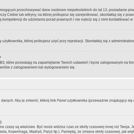
, mogącym przechowywać dane osobowe niepełnoletnich do lat 13, posiadanie pi
yczy Ciebie lub witryny, na której próbujesz się zarejestrować, skontaktuj się z pr
 kompetencji do udzielania porad prawnych i nie należy się z nimi kontaktować w te
użytkownika, której próbujesz użyć przy rejestracji. Skontaktuj się z administrat
?
, które pozwalają na zapamiętanie Twoich ustawień i bycie zalogowanym na forum
blemów z zalogowaniem lub wylogowaniem się.
danych. Aby je zmienić, kliknij link
Panel użytkownika
(przeważnie znajdujący się n
)
czasy są właściwe. Być może widzisz czas ze strefy czasowej innej niż Twoja. Jeże
sela, Kopenhaga, Madryd, Paryż itp.). Pamiętaj, że zmiana strefy czasowej, jak 