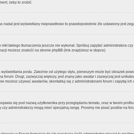
ment, żeby to zrobić.
zas nadal jest wyświetlany nieprawdłowo to prawdopodobnie źle ustawiony jest zega
ikt takiego tłumaczenia jeszcze nie wykonał. Spróbuj zapytać administratora czy m
acji możesz znaleźć na stronie phpBB (link znajdziesz w stopce).
 wyświetlania postu. Zależnie od użytego stylu, pierwszym może być obrazek pow
 na forum. Drugi, zazwyczaj większy, jest znany jako awatar i zazwyczaj jest unik
ie możesz używać awatarów, skontaktuj się z administratorami forum i zapytaj ich 
pojawia się pod nazwą użytkownika przy przeglądaniu tematu, oraz w twoim profilu
zy czy administratorzy mogą mieć specjalną rangę. Prosimy nie pisać postów na for