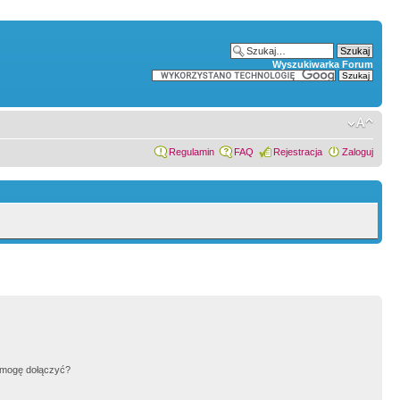
Wyszukiwarka Forum
Regulamin
FAQ
Rejestracja
Zaloguj
h mogę dołączyć?