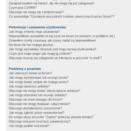
Zarejestrowałem się kiedyś, ale nie mogę się już zalogować!
Czym jest COPPA?
Dlaczego nie mogę się zarejestrować?
Co spowoduje "Usunięcie wszystkich cookies utworzonych przez forum"?
Preferencje i ustawienia użytkownika
Jak mogę zmienić moje ustawienia?
Nieprawidłowo wyświetla mi się czas na forum (w postach, w profilach, itd.)
Zmieniłem strefę czasową, ale czasy nadal są nieprawidłowe!
Na liście nie ma mojego języka!
Jak mogę wyświetlać obrazek pod moją nazwą użytkownika?
Czym jest moja ranga i jak mogę ją zmienić?
Dlaczego muszę się zalogować po kliknięciu w przycisk "e-mail"?
Problemy z pisaniem
Jak utworzyć temat na forum?
Jak mogę wyedytować lub usunąć posta?
Jak mogę dodać podpis do mojego postu?
Jak mogę utworzyć ankietę?
Dlaczego nie mogę dodać więcej opcji w ankiecie?
Jak mogę edytować lub usunąć ankietę?
Dlaczego nie mam dostępu do forum?
Dlaczego nie mogę dodawać załączników?
Dlaczego dostałam(em) ostrzeżenie?
Jak mogę zgłosić posty moderatorowi?
Do czego służy przycisk "Zapisz" podczas pisania tematu?
Dlaczego mój post musi być zatwierdzony?
Jak mogę podbić mój temat?