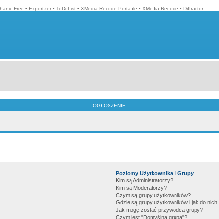
hanic Free
•
Exportizer
•
ToDoList
•
XMedia Recode Portable
•
XMedia Recode
•
Diffractor
OGŁOSZENIE:
Poziomy Użytkownika i Grupy
Kim są Administratorzy?
Kim są Moderatorzy?
Czym są grupy użytkowników?
Gdzie są grupy użytkowników i jak do nic
Jak mogę zostać przywódcą grupy?
Czym jest "Domyślna grupa"?