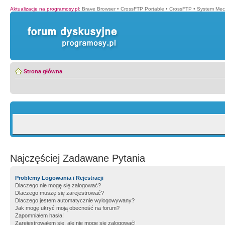
Aktualizacje na programosy.pl
:
Brave Browser
•
CrossFTP Portable
•
CrossFTP
•
System Mec
Strona główna
Najczęściej Zadawane Pytania
Problemy Logowania i Rejestracji
Dlaczego nie mogę się zalogować?
Dlaczego muszę się zarejestrować?
Dlaczego jestem automatycznie wylogowywany?
Jak mogę ukryć moją obecność na forum?
Zapomniałem hasła!
Zarejestrowałem się, ale nie mogę się zalogować!