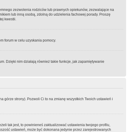
semnego zezwolenia rodziców lub prawnych opiekunów, zezwalające na
awnikiem lub inną osobą, zdolną do udzielenia fachowej porady. Proszę
j kwestii.
orem forum w celu uzyskania pomocy.
. Dzięki nim działają również takie funkcje, jak zapamiętywanie
a górze strony). Pozwoli Ci to na zmianę wszystkich Twoich ustawień i
li tak jest, to powinieneś zaktualizować ustawienia twojego profilu,
większość ustawień, może być dokonana jedynie przez zarejestrowanych