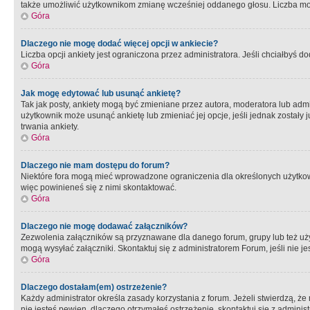
także umożliwić użytkownikom zmianę wcześniej oddanego głosu. Liczba możl
Góra
Dlaczego nie mogę dodać więcej opcji w ankiecie?
Liczba opcji ankiety jest ograniczona przez administratora. Jeśli chciałbyś do
Góra
Jak mogę edytować lub usunąć ankietę?
Tak jak posty, ankiety mogą być zmieniane przez autora, moderatora lub admi
użytkownik może usunąć ankietę lub zmieniać jej opcje, jeśli jednak został
trwania ankiety.
Góra
Dlaczego nie mam dostępu do forum?
Niektóre fora mogą mieć wprowadzone ograniczenia dla określonych użytkowni
więc powinieneś się z nimi skontaktować.
Góra
Dlaczego nie mogę dodawać załączników?
Zezwolenia załączników są przyznawane dla danego forum, grupy lub też uż
mogą wysyłać załączniki. Skontaktuj się z administratorem Forum, jeśli nie
Góra
Dlaczego dostałam(em) ostrzeżenie?
Każdy administrator określa zasady korzystania z forum. Jeżeli stwierdzą, ż
nie jesteś pewien, dlaczego otrzymałeś ostrzeżenie, skontaktuj sie z adminis