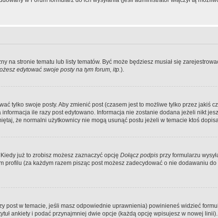
dowany w Forum formularz do ich wysyłania (jeśli administrator włączył tą możliw
zny na stronie tematu lub listy tematów. Być może będziesz musiał się zarejestr
żesz edytować swoje posty na tym forum, itp.
).
 tylko swoje posty. Aby zmienić post (czasem jest to możliwe tylko przez jakiś cz
informacja ile razy post edytowano. Informacja nie zostanie dodana jeżeli nikt je
iętaj, że normalni użytkownicy nie mogą usunąć postu jeżeli w temacie ktoś dopisał
 Kiedy już to zrobisz możesz zaznaczyć opcję
Dołącz podpis
przy formularzu wysy
m profilu (za każdym razem pisząc post możesz zadecydować o nie dodawaniu do 
wszy post w temacie, jeśli masz odpowiednie uprawnienia) powinieneś widzieć formu
uł ankiety i podać przynajmniej dwie opcje (każdą opcję wpisujesz w nowej linii).