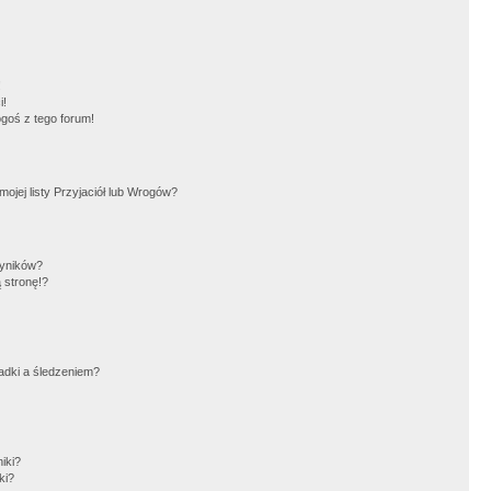
!
i!
goś z tego forum!
jej listy Przyjaciół lub Wrogów?
wyników?
 stronę!?
adki a śledzeniem?
iki?
ki?