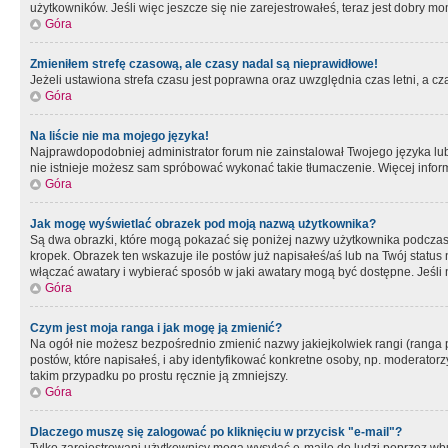
użytkowników. Jeśli więc jeszcze się nie zarejestrowałeś, teraz jest dobry mo
Góra
Zmieniłem strefę czasową, ale czasy nadal są nieprawidłowe!
Jeżeli ustawiona strefa czasu jest poprawna oraz uwzględnia czas letni, a c
Góra
Na liście nie ma mojego języka!
Najprawdopodobniej administrator forum nie zainstalował Twojego języka lub n
nie istnieje możesz sam spróbować wykonać takie tłumaczenie. Więcej inform
Góra
Jak mogę wyświetlać obrazek pod moją nazwą użytkownika?
Są dwa obrazki, które mogą pokazać się poniżej nazwy użytkownika podczas
kropek. Obrazek ten wskazuje ile postów już napisałeś/aś lub na Twój status
włączać awatary i wybierać sposób w jaki awatary mogą być dostępne. Jeśli n
Góra
Czym jest moja ranga i jak mogę ją zmienić?
Na ogół nie możesz bezpośrednio zmienić nazwy jakiejkolwiek rangi (ranga 
postów, które napisałeś, i aby identyfikować konkretne osoby, np. moderator
takim przypadku po prostu ręcznie ją zmniejszy.
Góra
Dlaczego muszę się zalogować po kliknięciu w przycisk "e-mail"?