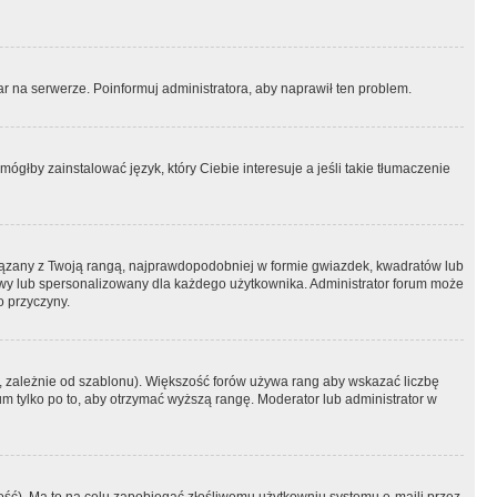
r na serwerze. Poinformuj administratora, aby naprawił ten problem.
ógłby zainstalować język, który Ciebie interesuje a jeśli takie tłumaczenie
iązany z Twoją rangą, najprawdopodobniej w formie gwiazdek, kwadratów lub
atowy lub spersonalizowany dla każdego użytkownika. Administrator forum może
o przyczyny.
, zależnie od szablonu). Większość forów używa rang aby wskazać liczbę
um tylko po to, aby otrzymać wyższą rangę. Moderator lub administrator w