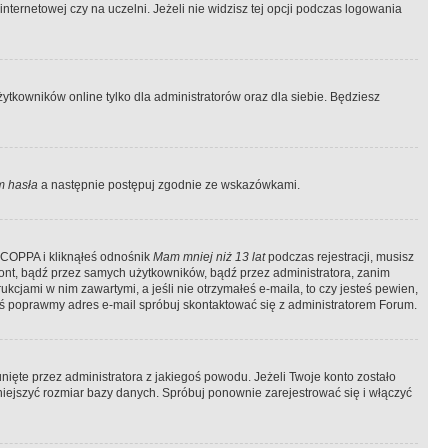
ternetowej czy na uczelni. Jeżeli nie widzisz tej opcji podczas logowania
tkowników online tylko dla administratorów oraz dla siebie. Będziesz
 hasła
a następnie postępuj zgodnie ze wskazówkami.
e COPPA i kliknąłeś odnośnik
Mam mniej niż 13 lat
podczas rejestracji, musisz
kont, bądź przez samych użytkowników, bądź przez administratora, zanim
cjami w nim zawartymi, a jeśli nie otrzymałeś e-maila, to czy jesteś pewien,
ś poprawmy adres e-mail spróbuj skontaktować się z administratorem Forum.
ięte przez administratora z jakiegoś powodu. Jeżeli Twoje konto zostało
iejszyć rozmiar bazy danych. Spróbuj ponownie zarejestrować się i włączyć