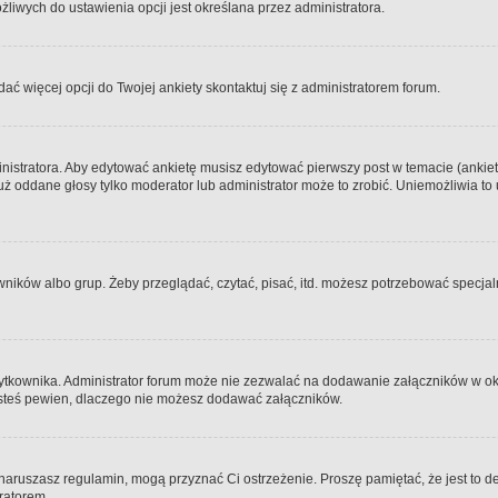
iwych do ustawienia opcji jest określana przez administratora.
dać więcej opcji do Twojej ankiety skontaktuj się z administratorem forum.
nistratora. Aby edytować ankietę musisz edytować pierwszy post w temacie (ankieta
y już oddane głosy tylko moderator lub administrator może to zrobić. Uniemożliwia
ków albo grup. Żeby przeglądać, czytać, pisać, itd. możesz potrzebować specjalny
ytkownika. Administrator forum może nie zezwalać na dodawanie załączników w o
 jesteś pewien, dlaczego nie możesz dodawać załączników.
e naruszasz regulamin, mogą przyznać Ci ostrzeżenie. Proszę pamiętać, że jest to d
tratorem.