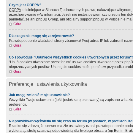
Czym jest COPPA?
COPPA
to istniejące w Stanach Zjednoczonych prawo, nakazujące witrynom
przechowywanie w/w informacji. Jeżeli nie jesteś pewien, czy przepis ten dot
pamiętać, że ani phpBB Group, ani oficjalny support phpBB w Polsce nie mają
Góra
Dlaczego nie mogę się zarejestrować?
Prawdopodobnie właściciel strony zbanował Twój adres IP lub zabronił nazwy 
Góra
Co spowoduje "Usunięcie wszystkich cookies utworzonych przez forum"
“Usuń cookies utworzone przez forum” usuwa cookies utworzone przez phpBB3
nieprzeczytanych postów. Usunięcie cookies może pomóc w przypadku pro
Góra
Preferencje i ustawienia użytkownika
Jak mogę zmienić moje ustawienia?
Wszystkie Twoje ustawienia (jeśli jesteś zarejestrowany) są zapisane w bazie 
preferencji.
Góra
Nieprawidłowo wyświetla mi się czas na forum (w postach, w profilach, itd.
Rzadko się zdarza, że serwer ma źle ustawiony czas i prawdopodobnie podane 
wybierając strefę czasową odpowiednią dla twojego obszaru (np Berlin, Bruk