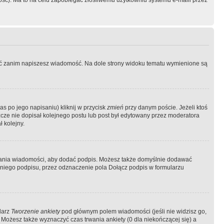
ość). Ma to na celu zapobiegać złośliwemu użytkowniu systemu e-maili przez
ować zanim napiszesz wiadomość. Na dole strony widoku tematu wymienione są
as po jego napisaniu) kliknij w przycisk
zmień
przy danym poście. Jeżeli ktoś
szcze nie dopisał kolejnego postu lub post był edytowany przez moderatora
 kolejny.
łania wiadomości, aby dodać podpis. Możesz także domyślnie dodawać
niego podpisu, przez odznaczenie pola Dołącz podpis w formularzu
larz
Tworzenie ankiety
pod głównym polem wiadomości (jeśli nie widzisz go,
 Możesz także wyznaczyć czas trwania ankiety (0 dla niekończącej się) a