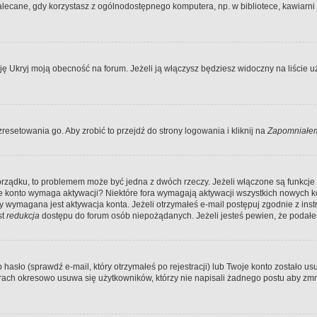
ecane, gdy korzystasz z ogólnodostępnego komputera, np. w bibliotece, kawiarni in
Ukryj moją obecność na forum. Jeżeli ją włączysz będziesz widoczny na liście uży
resetowania go. Aby zrobić to przejdź do strony logowania i kliknij na
Zapomniałem
porządku, to problemem może być jedna z dwóch rzeczy. Jeżeli włączone są funkcj
twoje konto wymaga aktywacji? Niektóre fora wymagają aktywacji wszystkich nowych 
wymagana jest aktywacja konta. Jeżeli otrzymałeś e-mail postępuj zgodnie z instruk
st
redukcja
dostępu do forum osób niepożądanych. Jeżeli jesteś pewien, że podałe
o (sprawdź e-mail, który otrzymałeś po rejestracji) lub Twoje konto zostało usun
rach okresowo usuwa się użytkowników, którzy nie napisali żadnego postu aby zmn