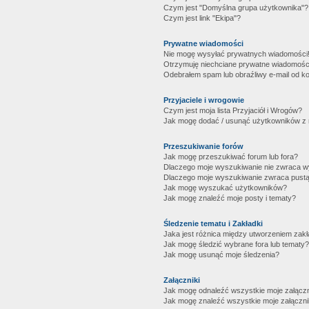
Czym jest "Domyślna grupa użytkownika"?
Czym jest link "Ekipa"?
Prywatne wiadomości
Nie mogę wysyłać prywatnych wiadomości
Otrzymuję niechciane prywatne wiadomośc
Odebrałem spam lub obraźliwy e-mail od ko
Przyjaciele i wrogowie
Czym jest moja lista Przyjaciół i Wrogów?
Jak mogę dodać / usunąć użytkowników z mo
Przeszukiwanie forów
Jak mogę przeszukiwać forum lub fora?
Dlaczego moje wyszukiwanie nie zwraca 
Dlaczego moje wyszukiwanie zwraca pustą
Jak mogę wyszukać użytkowników?
Jak mogę znaleźć moje posty i tematy?
Śledzenie tematu i Zakładki
Jaka jest różnica między utworzeniem zakł
Jak mogę śledzić wybrane fora lub tematy?
Jak mogę usunąć moje śledzenia?
Załączniki
Jak mogę odnaleźć wszystkie moje załączn
Jak mogę znaleźć wszystkie moje załączni