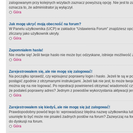
zalogowanym przy kolejnych wizytach zaznacz powyższą opcję. Nie jest to zal
oznacza to, że administrator ją wyłączył.
Góra
Jak mogę ukryć moją obecność na forum?
W Panelu użytkownika (UCP) w zakładce “Ustawienia Forum” znajdziesz opcję 
zliczany jako użytkownik ukryty.
Góra
Zapomniałem hasła!
Nie martw się! Jeśli twoje hasło nie może byc odzyskane, istnieje możliwość z
Góra
Zarejestrowałem się, ale nie mogę się zalogować!
Na początku sprawdź, czy wpisujesz poprawny login i hasło. Jeżeli te są w 
postąpić zgodnie z otrzymanymi instrukcjami. Jeżeli tak nie jest, to może 
można się na nie logować. Po rejestracji powinieneś otrzymać wiadomość czy 
że podałeś poprawny adres? Jednym z powodów wykorzystania aktywacji je
Góra
Zarejestrowałem się kiedyś, ale nie mogę się już zalogować!
Prawdopodobny powód tego to: wprowadzasz błędna nazwę użytkownika lub hasł
usunięte to być może nie pisałeś żadnych postów na forum? Zazwyczaj na fo
do dyskusji na forum.
Góra