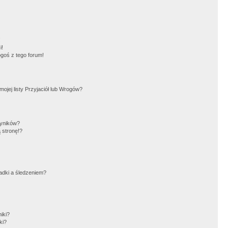
!
i!
goś z tego forum!
jej listy Przyjaciół lub Wrogów?
wyników?
 stronę!?
adki a śledzeniem?
iki?
ki?