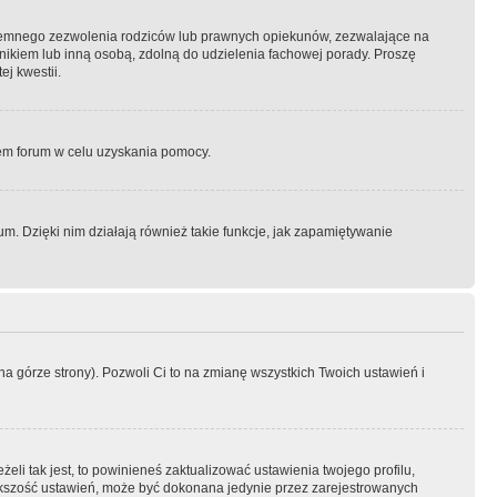
semnego zezwolenia rodziców lub prawnych opiekunów, zezwalające na
awnikiem lub inną osobą, zdolną do udzielenia fachowej porady. Proszę
j kwestii.
orem forum w celu uzyskania pomocy.
. Dzięki nim działają również takie funkcje, jak zapamiętywanie
a górze strony). Pozwoli Ci to na zmianę wszystkich Twoich ustawień i
li tak jest, to powinieneś zaktualizować ustawienia twojego profilu,
większość ustawień, może być dokonana jedynie przez zarejestrowanych