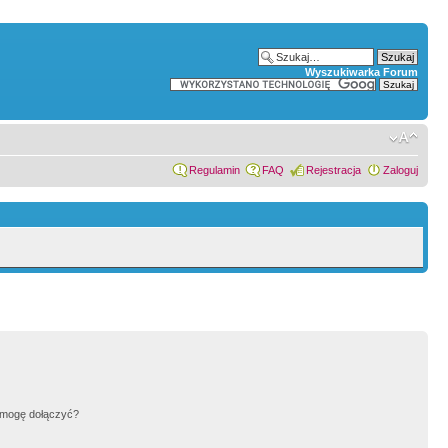
Wyszukiwarka Forum
Regulamin
FAQ
Rejestracja
Zaloguj
h mogę dołączyć?