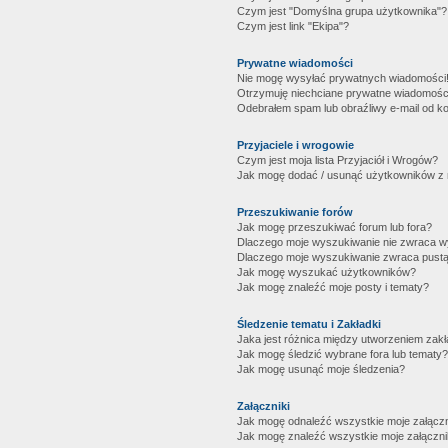
Czym jest "Domyślna grupa użytkownika"?
Czym jest link "Ekipa"?
Prywatne wiadomości
Nie mogę wysyłać prywatnych wiadomości
Otrzymuję niechciane prywatne wiadomośc
Odebrałem spam lub obraźliwy e-mail od ko
Przyjaciele i wrogowie
Czym jest moja lista Przyjaciół i Wrogów?
Jak mogę dodać / usunąć użytkowników z mo
Przeszukiwanie forów
Jak mogę przeszukiwać forum lub fora?
Dlaczego moje wyszukiwanie nie zwraca 
Dlaczego moje wyszukiwanie zwraca pustą
Jak mogę wyszukać użytkowników?
Jak mogę znaleźć moje posty i tematy?
Śledzenie tematu i Zakładki
Jaka jest różnica między utworzeniem zakł
Jak mogę śledzić wybrane fora lub tematy?
Jak mogę usunąć moje śledzenia?
Załączniki
Jak mogę odnaleźć wszystkie moje załączn
Jak mogę znaleźć wszystkie moje załączni