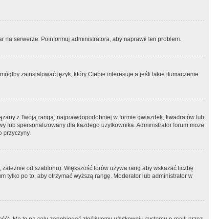
r na serwerze. Poinformuj administratora, aby naprawił ten problem.
ógłby zainstalować język, który Ciebie interesuje a jeśli takie tłumaczenie
iązany z Twoją rangą, najprawdopodobniej w formie gwiazdek, kwadratów lub
atowy lub spersonalizowany dla każdego użytkownika. Administrator forum może
o przyczyny.
, zależnie od szablonu). Większość forów używa rang aby wskazać liczbę
um tylko po to, aby otrzymać wyższą rangę. Moderator lub administrator w