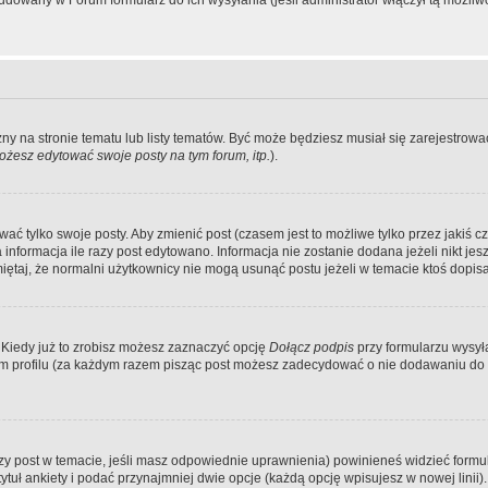
dowany w Forum formularz do ich wysyłania (jeśli administrator włączył tą możliw
zny na stronie tematu lub listy tematów. Być może będziesz musiał się zarejestr
żesz edytować swoje posty na tym forum, itp.
).
 tylko swoje posty. Aby zmienić post (czasem jest to możliwe tylko przez jakiś cz
informacja ile razy post edytowano. Informacja nie zostanie dodana jeżeli nikt je
iętaj, że normalni użytkownicy nie mogą usunąć postu jeżeli w temacie ktoś dopisał
 Kiedy już to zrobisz możesz zaznaczyć opcję
Dołącz podpis
przy formularzu wysy
m profilu (za każdym razem pisząc post możesz zadecydować o nie dodawaniu do 
wszy post w temacie, jeśli masz odpowiednie uprawnienia) powinieneś widzieć formu
uł ankiety i podać przynajmniej dwie opcje (każdą opcję wpisujesz w nowej linii).