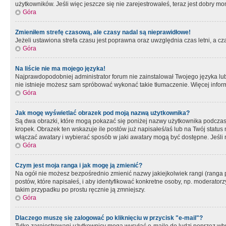
użytkowników. Jeśli więc jeszcze się nie zarejestrowałeś, teraz jest dobry mo
Góra
Zmieniłem strefę czasową, ale czasy nadal są nieprawidłowe!
Jeżeli ustawiona strefa czasu jest poprawna oraz uwzględnia czas letni, a c
Góra
Na liście nie ma mojego języka!
Najprawdopodobniej administrator forum nie zainstalował Twojego języka lub n
nie istnieje możesz sam spróbować wykonać takie tłumaczenie. Więcej inform
Góra
Jak mogę wyświetlać obrazek pod moją nazwą użytkownika?
Są dwa obrazki, które mogą pokazać się poniżej nazwy użytkownika podczas
kropek. Obrazek ten wskazuje ile postów już napisałeś/aś lub na Twój status
włączać awatary i wybierać sposób w jaki awatary mogą być dostępne. Jeśli n
Góra
Czym jest moja ranga i jak mogę ją zmienić?
Na ogół nie możesz bezpośrednio zmienić nazwy jakiejkolwiek rangi (ranga 
postów, które napisałeś, i aby identyfikować konkretne osoby, np. moderator
takim przypadku po prostu ręcznie ją zmniejszy.
Góra
Dlaczego muszę się zalogować po kliknięciu w przycisk "e-mail"?