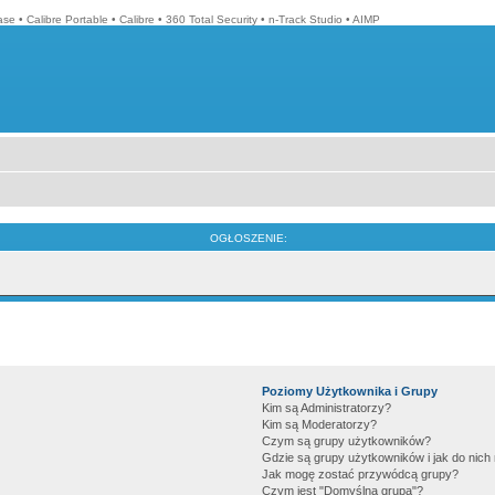
ase
•
Calibre Portable
•
Calibre
•
360 Total Security
•
n-Track Studio
•
AIMP
OGŁOSZENIE:
Poziomy Użytkownika i Grupy
Kim są Administratorzy?
Kim są Moderatorzy?
Czym są grupy użytkowników?
Gdzie są grupy użytkowników i jak do nic
Jak mogę zostać przywódcą grupy?
Czym jest "Domyślna grupa"?