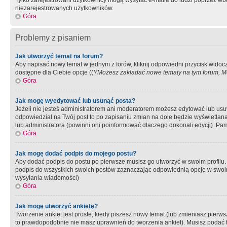
Tylko zarejestrowani użytkownicy mogą wysyłać e-maile do ludzi poprzez wbu
niezarejestrowanych użytkowników.
Góra
Problemy z pisaniem
Jak utworzyć temat na forum?
Aby napisać nowy temat w jednym z forów, kliknij odpowiedni przycisk widoc
dostępne dla Ciebie opcje ((
YMożesz zakładać nowe tematy na tym forum, Mo
Góra
Jak mogę wyedytować lub usunąć posta?
Jeżeli nie jesteś administratorem ani moderatorem możesz edytować lub usuwać
odpowiedział na Twój post to po zapisaniu zmian na dole będzie wyświetlana 
lub administratora (powinni oni poinformować dlaczego dokonali edycji). Pam
Góra
Jak mogę dodać podpis do mojego postu?
Aby dodać podpis do postu po pierwsze musisz go utworzyć w swoim profilu.
podpis do wszystkich swoich postów zaznaczając odpowiednią opcję w swoi
wysyłania wiadomości)
Góra
Jak mogę utworzyć ankietę?
Tworzenie ankiet jest proste, kiedy piszesz nowy temat (lub zmieniasz pier
to prawdopodobnie nie masz uprawnień do tworzenia ankiet). Musisz podać tyt