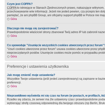
Czym jest COPPA?
COPPA
to istniejące w Stanach Zjednoczonych prawo, nakazujące witrynom
przechowywanie w/w informacji. Jeżeli nie jesteś pewien, czy przepis ten dot
pamiętać, że ani phpBB Group, ani oficjalny support phpBB w Polsce nie mają
Góra
Dlaczego nie mogę się zarejestrować?
Prawdopodobnie właściciel strony zbanował Twój adres IP lub zabronił nazwy 
Góra
Co spowoduje "Usunięcie wszystkich cookies utworzonych przez forum"
“Usuń cookies utworzone przez forum” usuwa cookies utworzone przez phpBB3
nieprzeczytanych postów. Usunięcie cookies może pomóc w przypadku pro
Góra
Preferencje i ustawienia użytkownika
Jak mogę zmienić moje ustawienia?
Wszystkie Twoje ustawienia (jeśli jesteś zarejestrowany) są zapisane w bazie 
preferencji.
Góra
Nieprawidłowo wyświetla mi się czas na forum (w postach, w profilach, itd.
Rzadko się zdarza, że serwer ma źle ustawiony czas i prawdopodobnie podane 
wybierając strefę czasową odpowiednią dla twojego obszaru (np Berlin, Bruk