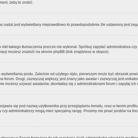
ment, żeby to zrobić.
zas nadal jest wyświetlany nieprawdłowo to prawdopodobnie źle ustawiony jest zega
ikt takiego tłumaczenia jeszcze nie wykonał. Spróbuj zapytać administratora czy m
acji możesz znaleźć na stronie phpBB (link znajdziesz w stopce).
 wyświetlania postu. Zależnie od użytego stylu, pierwszym może być obrazek pow
 na forum. Drugi, zazwyczaj większy, jest znany jako awatar i zazwyczaj jest unik
ie możesz używać awatarów, skontaktuj się z administratorami forum i zapytaj ich 
pojawia się pod nazwą użytkownika przy przeglądaniu tematu, oraz w twoim profilu
zy czy administratorzy mogą mieć specjalną rangę. Prosimy nie pisać postów na for