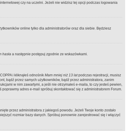
ternetowej czy na uczelni. Jeżeli nie widzisz tej opcji podczas logowania
tkowników online tylko dla administratorów oraz dla siebie. Będziesz
 hasła
a następnie postępuj zgodnie ze wskazówkami.
e COPPA i kliknąłeś odnośnik
Mam mniej niż 13 lat
podczas rejestracji, musisz
kont, bądź przez samych użytkowników, bądź przez administratora, zanim
cjami w nim zawartymi, a jeśli nie otrzymałeś e-maila, to czy jesteś pewien,
ś poprawmy adres e-mail spróbuj skontaktować się z administratorem Forum.
ięte przez administratora z jakiegoś powodu. Jeżeli Twoje konto zostało
iejszyć rozmiar bazy danych. Spróbuj ponownie zarejestrować się i włączyć