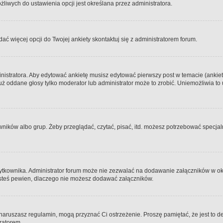
iwych do ustawienia opcji jest określana przez administratora.
dać więcej opcji do Twojej ankiety skontaktuj się z administratorem forum.
nistratora. Aby edytować ankietę musisz edytować pierwszy post w temacie (ankieta
y już oddane głosy tylko moderator lub administrator może to zrobić. Uniemożliwia
ków albo grup. Żeby przeglądać, czytać, pisać, itd. możesz potrzebować specjalny
ytkownika. Administrator forum może nie zezwalać na dodawanie załączników w o
 jesteś pewien, dlaczego nie możesz dodawać załączników.
e naruszasz regulamin, mogą przyznać Ci ostrzeżenie. Proszę pamiętać, że jest to d
tratorem.