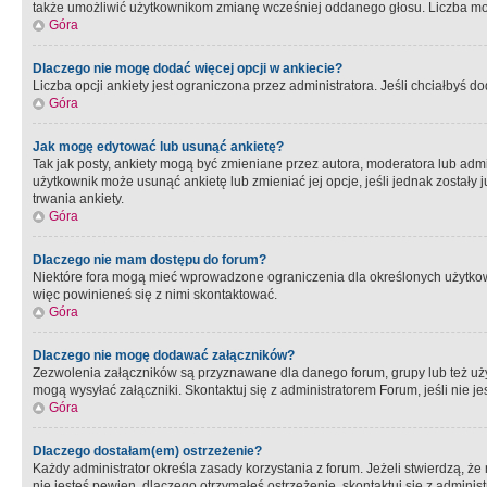
także umożliwić użytkownikom zmianę wcześniej oddanego głosu. Liczba możl
Góra
Dlaczego nie mogę dodać więcej opcji w ankiecie?
Liczba opcji ankiety jest ograniczona przez administratora. Jeśli chciałbyś do
Góra
Jak mogę edytować lub usunąć ankietę?
Tak jak posty, ankiety mogą być zmieniane przez autora, moderatora lub admi
użytkownik może usunąć ankietę lub zmieniać jej opcje, jeśli jednak został
trwania ankiety.
Góra
Dlaczego nie mam dostępu do forum?
Niektóre fora mogą mieć wprowadzone ograniczenia dla określonych użytkowni
więc powinieneś się z nimi skontaktować.
Góra
Dlaczego nie mogę dodawać załączników?
Zezwolenia załączników są przyznawane dla danego forum, grupy lub też uż
mogą wysyłać załączniki. Skontaktuj się z administratorem Forum, jeśli nie
Góra
Dlaczego dostałam(em) ostrzeżenie?
Każdy administrator określa zasady korzystania z forum. Jeżeli stwierdzą, ż
nie jesteś pewien, dlaczego otrzymałeś ostrzeżenie, skontaktuj sie z adminis