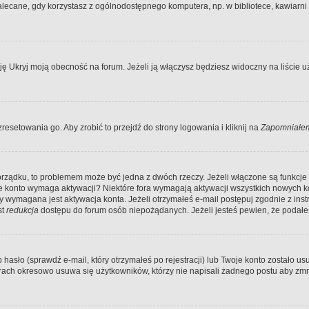
ecane, gdy korzystasz z ogólnodostępnego komputera, np. w bibliotece, kawiarni in
Ukryj moją obecność na forum. Jeżeli ją włączysz będziesz widoczny na liście uży
resetowania go. Aby zrobić to przejdź do strony logowania i kliknij na
Zapomniałem
porządku, to problemem może być jedna z dwóch rzeczy. Jeżeli włączone są funkcj
twoje konto wymaga aktywacji? Niektóre fora wymagają aktywacji wszystkich nowych 
wymagana jest aktywacja konta. Jeżeli otrzymałeś e-mail postępuj zgodnie z instruk
st
redukcja
dostępu do forum osób niepożądanych. Jeżeli jesteś pewien, że podałe
o (sprawdź e-mail, który otrzymałeś po rejestracji) lub Twoje konto zostało usun
rach okresowo usuwa się użytkowników, którzy nie napisali żadnego postu aby zmn