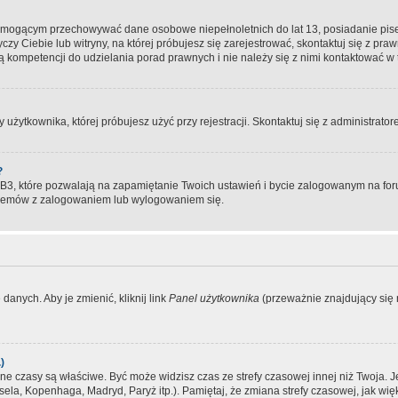
, mogącym przechowywać dane osobowe niepełnoletnich do lat 13, posiadanie pi
yczy Ciebie lub witryny, na której próbujesz się zarejestrować, skontaktuj się z pr
 kompetencji do udzielania porad prawnych i nie należy się z nimi kontaktować w te
użytkownika, której próbujesz użyć przy rejestracji. Skontaktuj się z administrat
?
, które pozwalają na zapamiętanie Twoich ustawień i bycie zalogowanym na forum
blemów z zalogowaniem lub wylogowaniem się.
danych. Aby je zmienić, kliknij link
Panel użytkownika
(przeważnie znajdujący się n
)
czasy są właściwe. Być może widzisz czas ze strefy czasowej innej niż Twoja. Jeże
sela, Kopenhaga, Madryd, Paryż itp.). Pamiętaj, że zmiana strefy czasowej, jak 