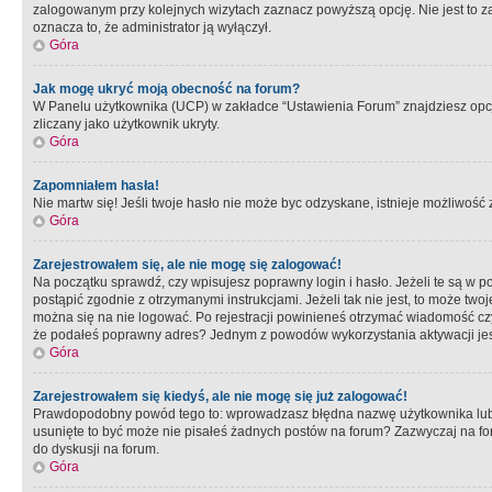
zalogowanym przy kolejnych wizytach zaznacz powyższą opcję. Nie jest to zal
oznacza to, że administrator ją wyłączył.
Góra
Jak mogę ukryć moją obecność na forum?
W Panelu użytkownika (UCP) w zakładce “Ustawienia Forum” znajdziesz opcję 
zliczany jako użytkownik ukryty.
Góra
Zapomniałem hasła!
Nie martw się! Jeśli twoje hasło nie może byc odzyskane, istnieje możliwość z
Góra
Zarejestrowałem się, ale nie mogę się zalogować!
Na początku sprawdź, czy wpisujesz poprawny login i hasło. Jeżeli te są w 
postąpić zgodnie z otrzymanymi instrukcjami. Jeżeli tak nie jest, to może 
można się na nie logować. Po rejestracji powinieneś otrzymać wiadomość czy 
że podałeś poprawny adres? Jednym z powodów wykorzystania aktywacji je
Góra
Zarejestrowałem się kiedyś, ale nie mogę się już zalogować!
Prawdopodobny powód tego to: wprowadzasz błędna nazwę użytkownika lub hasł
usunięte to być może nie pisałeś żadnych postów na forum? Zazwyczaj na fo
do dyskusji na forum.
Góra