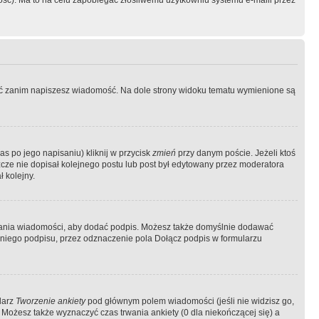
ość). Ma to na celu zapobiegać złośliwemu użytkowniu systemu e-maili przez
ować zanim napiszesz wiadomość. Na dole strony widoku tematu wymienione są
as po jego napisaniu) kliknij w przycisk
zmień
przy danym poście. Jeżeli ktoś
szcze nie dopisał kolejnego postu lub post był edytowany przez moderatora
 kolejny.
łania wiadomości, aby dodać podpis. Możesz także domyślnie dodawać
niego podpisu, przez odznaczenie pola Dołącz podpis w formularzu
larz
Tworzenie ankiety
pod głównym polem wiadomości (jeśli nie widzisz go,
 Możesz także wyznaczyć czas trwania ankiety (0 dla niekończącej się) a