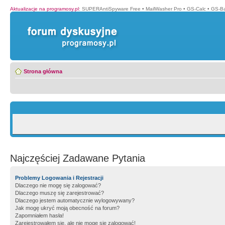
Aktualizacje na programosy.pl
:
SUPERAntiSpyware Free
•
MailWasher Pro
•
GS-Calc
•
GS-B
Strona główna
Najczęściej Zadawane Pytania
Problemy Logowania i Rejestracji
Dlaczego nie mogę się zalogować?
Dlaczego muszę się zarejestrować?
Dlaczego jestem automatycznie wylogowywany?
Jak mogę ukryć moją obecność na forum?
Zapomniałem hasła!
Zarejestrowałem się, ale nie mogę się zalogować!