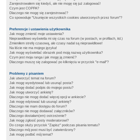
Zarejestrowałem się kiedyś, ale nie mogę się już zalogować!
Czym jest COPPA?
Dlaczego nie mogę się zarejestrować?
Co spowoduje "Usunięcie wszystkich cookies utworzonych przez forum"?
Preferencje i ustawienia użytkownika
Jak mogę zmienić moje ustawienia?
Nieprawidłowo wyświetla mi się czas na forum (w postach, w profilach, itd.)
Zmieniłem strefę czasową, ale czasy nadal są nieprawidłowe!
Na liście nie ma mojego języka!
Jak mogę wyświetlać obrazek pod moją nazwą użytkownika?
Czym jest moja ranga i jak mogę ją zmienić?
Dlaczego muszę się zalogować po kliknięciu w przycisk "e-mail"?
Problemy z pisaniem
Jak utworzyć temat na forum?
Jak mogę wyedytować lub usunąć posta?
Jak mogę dodać podpis do mojego postu?
Jak mogę utworzyć ankietę?
Dlaczego nie mogę dodać więcej opcji w ankiecie?
Jak mogę edytować lub usunąć ankietę?
Dlaczego nie mam dostępu do forum?
Dlaczego nie mogę dodawać załączników?
Dlaczego dostałam(em) ostrzeżenie?
Jak mogę zgłosić posty moderatorowi?
Do czego służy przycisk "Zapisz" podczas pisania tematu?
Dlaczego mój post musi być zatwierdzony?
Jak mogę podbić mój temat?