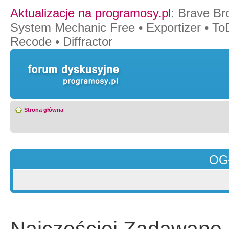
Aktualizacje na programosy.pl
:
Brave Br
System Mechanic Free
•
Exportizer
•
To
Recode
•
Diffractor
Strona główna
OG