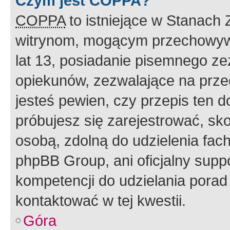
Czym jest COPPA?
COPPA
to istniejące w Stanach
witrynom, mogącym przechowywa
lat 13, posiadanie pisemnego z
opiekunów, zezwalające na przec
jesteś pewien, czy przepis ten do
próbujesz się zarejestrować, sko
osobą, zdolną do udzielenia fac
phpBB Group, ani oficjalny supp
kompetencji do udzielania porad 
kontaktować w tej kwestii.
Góra