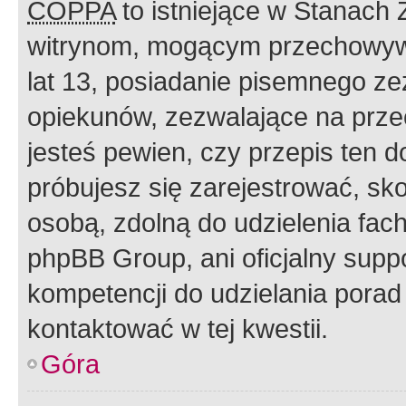
COPPA
to istniejące w Stanach
witrynom, mogącym przechowywa
lat 13, posiadanie pisemnego z
opiekunów, zezwalające na przec
jesteś pewien, czy przepis ten do
próbujesz się zarejestrować, sko
osobą, zdolną do udzielenia fac
phpBB Group, ani oficjalny supp
kompetencji do udzielania porad 
kontaktować w tej kwestii.
Góra