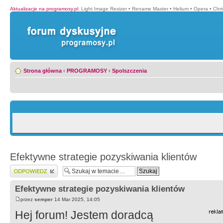
Aktualizacje na programosy.pl
:
Light Image Resizer
•
Rename Master
•
Helium
•
Opera
•
Chr
Strona główna
‹
PROGRAMOSY
‹
Spolszczenia
Efektywne strategie pozyskiwania klientów
Wyślij odpowiedź
Efektywne strategie pozyskiwania klientów
przez
semper
14 Mar 2025, 14:05
Hej forum! Jestem doradcą