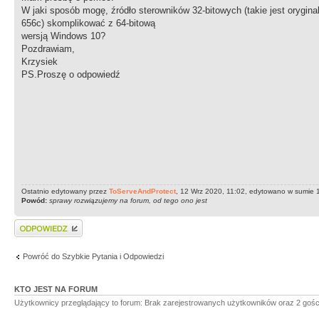
W jaki sposób mogę, źródło sterowników 32-bitowych (takie jest orygin
656c) skomplikować z 64-bitową
wersją Windows 10?
Pozdrawiam,
Krzysiek
PS.Proszę o odpowiedź
Ostatnio edytowany przez
ToServeAndProtect
, 12 Wrz 2020, 11:02, edytowano w sumie 1
Powód:
sprawy rozwiązujemy na forum, od tego ono jest
Wyślij odpowiedź
Powróć do Szybkie Pytania i Odpowiedzi
KTO JEST NA FORUM
Użytkownicy przeglądający to forum: Brak zarejestrowanych użytkowników oraz 2 gośc