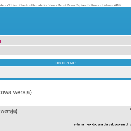
ode
•
VT Hash Check
•
Alternate Pic View
•
Debut Video Capture Software
•
Helium
•
AIMP
i
OGŁOSZENIE:
towa wersja)
 wersja)