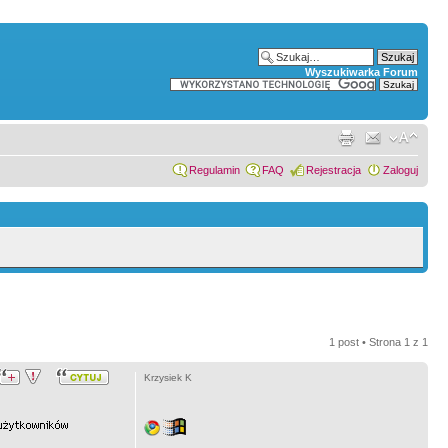
Wyszukiwarka Forum
Regulamin
FAQ
Rejestracja
Zaloguj
1 post • Strona
1
z
1
Krzysiek K