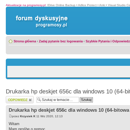
Aktualizacje na programosy.pl
:
IDrive Online Backup
•
Adlice Protect
•
Anki
•
Visual Studio C
Strona główna
‹
Zadaj pytanie bez logowania
‹
Szybkie Pytania i Odpowiedz
Drukarka hp deskjet 656c dla windows 10 (64-bi
Wyślij odpowiedź
Drukarka hp deskjet 656c dla windows 10 (64-bitowa
przez
Krzysiek K
11 Wrz 2020, 12:13
Witam
Mam prośbę o pomoc.