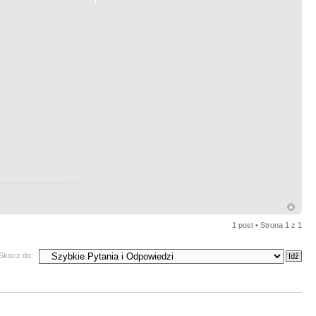
1 post • Strona
1
z
1
Skocz do: