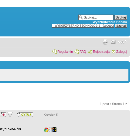
Wyszukiwarka Forum
Regulamin
FAQ
Rejestracja
Zaloguj
1 post • Strona
1
z
1
Krzysiek K