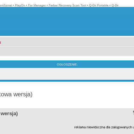
emSzmal
•
PlayOn
•
Far Manager
•
Farbar Recovery Scan Tool
•
Q-Dir Portable
•
Q-Dir
i
OGŁOSZENIE:
towa wersja)
 wersja)