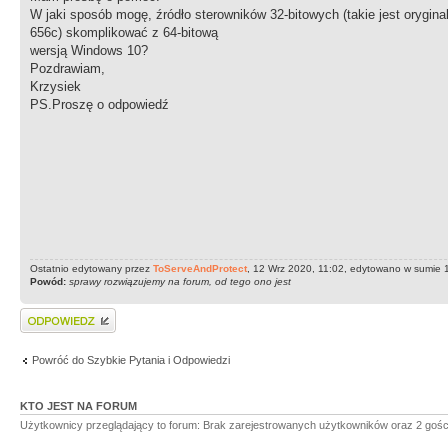
W jaki sposób mogę, źródło sterowników 32-bitowych (takie jest orygin
656c) skomplikować z 64-bitową
wersją Windows 10?
Pozdrawiam,
Krzysiek
PS.Proszę o odpowiedź
Ostatnio edytowany przez
ToServeAndProtect
, 12 Wrz 2020, 11:02, edytowano w sumie 1
Powód:
sprawy rozwiązujemy na forum, od tego ono jest
Wyślij odpowiedź
Powróć do Szybkie Pytania i Odpowiedzi
KTO JEST NA FORUM
Użytkownicy przeglądający to forum: Brak zarejestrowanych użytkowników oraz 2 gośc