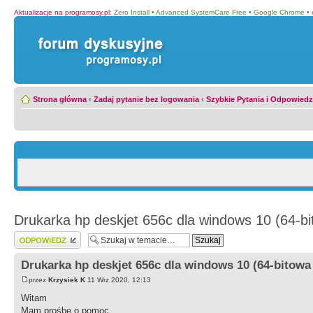
Aktualizacje na programosy.pl
:
Zero Install
•
Advanced SystemCare Free
•
Google Chrome
•
Strona główna
‹
Zadaj pytanie bez logowania
‹
Szybkie Pytania i Odpowiedz
Drukarka hp deskjet 656c dla windows 10 (64-bi
Wyślij odpowiedź
Drukarka hp deskjet 656c dla windows 10 (64-bitowa
przez
Krzysiek K
11 Wrz 2020, 12:13
Witam
Mam prośbę o pomoc.