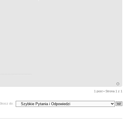
1 post • Strona
1
z
1
Skocz do: