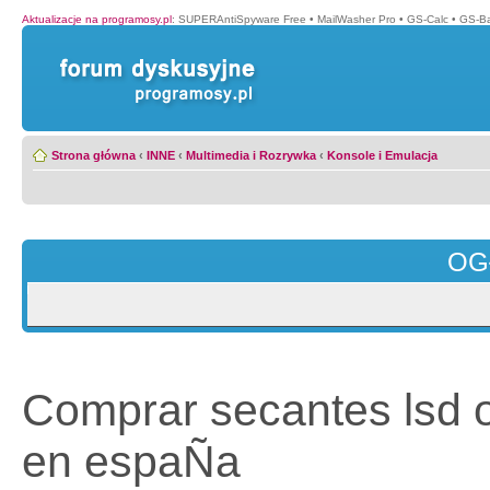
Aktualizacje na programosy.pl
:
SUPERAntiSpyware Free
•
MailWasher Pro
•
GS-Calc
•
GS-B
Strona główna
‹
INNE
‹
Multimedia i Rozrywka
‹
Konsole i Emulacja
OG
Comprar secantes lsd o
en espaÑa