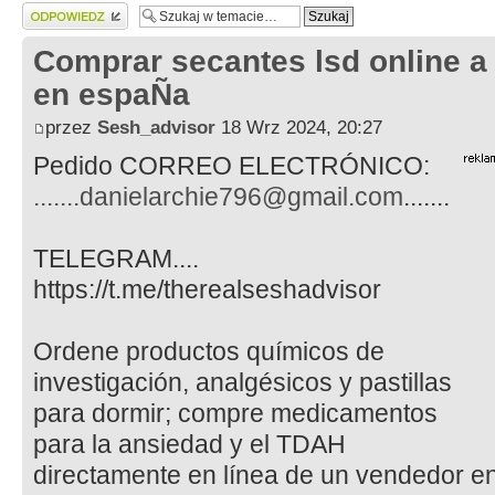
Wyślij odpowiedź
Comprar secantes lsd online a
en espaÑa
przez
Sesh_advisor
18 Wrz 2024, 20:27
Pedido CORREO ELECTRÓNICO:
.......danielarchie796@gmail.com
.......
TELEGRAM....
https://t.me/therealseshadvisor
Ordene productos químicos de
investigación, analgésicos y pastillas
para dormir; compre medicamentos
para la ansiedad y el TDAH
directamente en línea de un vendedor en