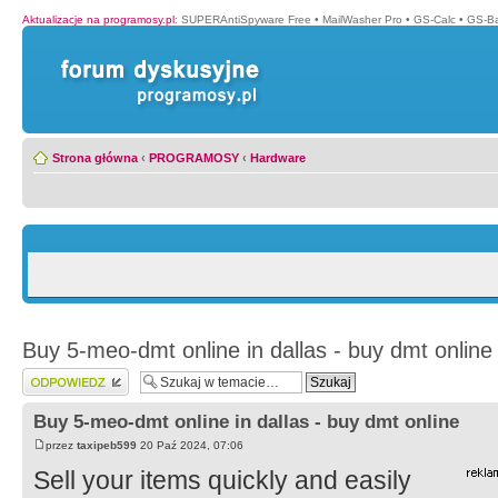
Aktualizacje na programosy.pl
:
SUPERAntiSpyware Free
•
MailWasher Pro
•
GS-Calc
•
GS-B
Strona główna
‹
PROGRAMOSY
‹
Hardware
Buy 5-meo-dmt online in dallas - buy dmt online
Wyślij odpowiedź
Buy 5-meo-dmt online in dallas - buy dmt online
przez
taxipeb599
20 Paź 2024, 07:06
Sell your items quickly and easily