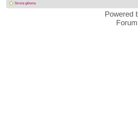
Strona główna
Powered 
Forum